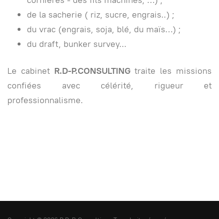
de la sacherie ( riz, sucre, engrais..) ;
du vrac (engrais, soja, blé, du maïs…) ;
du draft, bunker survey...
Le cabinet
R.D-P.CONSULTING
traite les missions
confiées avec célérité, rigueur et
professionnalisme.